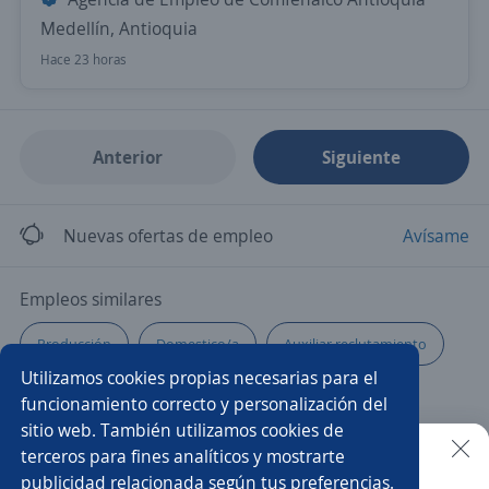
Medellín, Antioquia
Hace 23 horas
Anterior
Siguiente
Nuevas ofertas de empleo
Avísame
Empleos similares
Producción
Domestico/a
Auxiliar reclutamiento
Utilizamos cookies propias necesarias para el
Tecnologo
Asistente de producción
funcionamiento correcto y personalización del
sitio web. También utilizamos cookies de
Servicios generales
Analista de calidad
terceros para fines analíticos y mostrarte
publicidad relacionada según tus preferencias.
Buscar es más fácil en la app