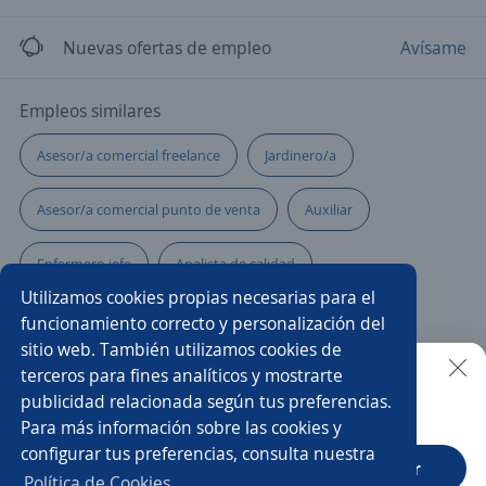
Nuevas ofertas de empleo
Avísame
Empleos similares
Asesor/a comercial freelance
Jardinero/a
Asesor/a comercial punto de venta
Auxiliar
Enfermero jefe
Analista de calidad
Utilizamos cookies propias necesarias para el
Asesor/a comercial
Cocinero/a
funcionamiento correcto y personalización del
sitio web. También utilizamos cookies de
Auxiliar de seguridad
Auxiliar contable y administrativo
terceros para fines analíticos y mostrarte
publicidad relacionada según tus preferencias.
Buscar es más fácil en la app
Para más información sobre las cookies y
Tecnologo
Gerente de producción
configurar tus preferencias, consulta nuestra
CT App
Abrir
Gerente de operaciones
Inspector calidad
Política de Cookies