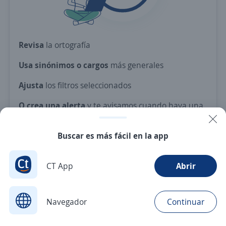
Revisa
la ortografía
Usa sinónimos o cargos
más generales
Ajusta
los filtros seleccionados
O crea una alerta
y te avisamos cuando haya una
vacante con tus criterios
Buscar es más fácil en la app
Nuevas ofertas de empleo
Avísame
CT App
Abrir
Navegador
Continuar
Buscar
Aplicaciones
Avisos
Favoritos
Menú