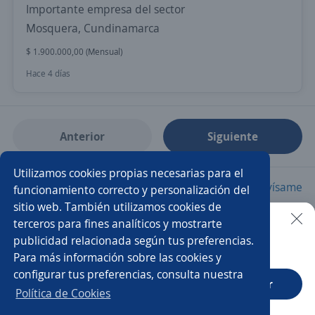
Importante empresa del sector
Mosquera, Cundinamarca
$ 1.900.000,00 (Mensual)
Hace 4 días
Anterior
Siguiente
Utilizamos cookies propias necesarias para el
Nuevas ofertas de empleo
Avísame
funcionamiento correcto y personalización del
sitio web. También utilizamos cookies de
terceros para fines analíticos y mostrarte
Empleos similares
publicidad relacionada según tus preferencias.
Buscar es más fácil en la app
Para más información sobre las cookies y
Soldador/a
Técnico/a soldador
configurar tus preferencias, consulta nuestra
CT App
Abrir
Soldador/a armador
Mecánico soldador
Política de Cookies