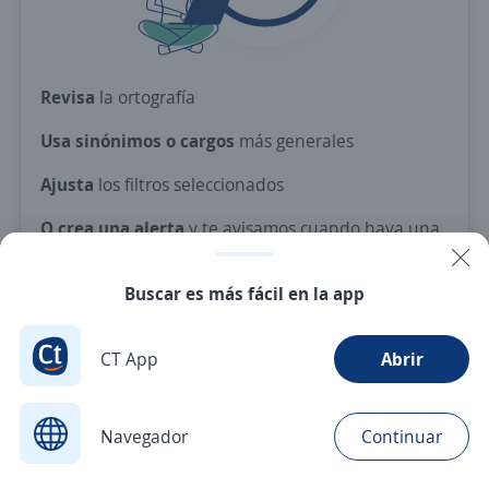
Revisa
la ortografía
Usa sinónimos o cargos
más generales
Ajusta
los filtros seleccionados
O crea una alerta
y te avisamos cuando haya una
vacante con tus criterios
Buscar es más fácil en la app
Nuevas ofertas de empleo
Avísame
CT App
Abrir
Navegador
Continuar
Buscar
Aplicaciones
Avisos
Favoritos
Menú