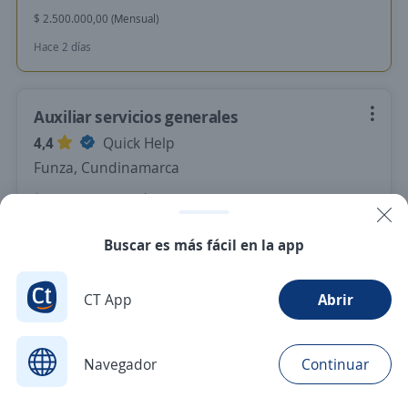
$ 2.500.000,00 (Mensual)
Hace 2 días
Auxiliar servicios generales
4,4
Quick Help
Funza, Cundinamarca
$ 915.453,00 (Mensual)
Hace 2 días
Buscar es más fácil en la app
Nuevas ofertas de empleo
Avísame
CT App
Abrir
Navegador
Continuar
Buscar
Aplicaciones
Avisos
Favoritos
Menú