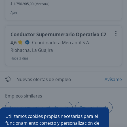
$ 1.750.905,00 (Mensual)
Ayer
Conductor Supernumerario Operativo C2
4,6
Coordinadora Mercantil S.A.
Riohacha, La Guajira
Hace 3 días
Nuevas ofertas de empleo
Avísame
Empleos similares
Asesor/a comercial punto de venta
Comercial tienda
Utilizamos cookies propias necesarias para el
Ayudante de servicios generales
Producción
funcionamiento correcto y personalización del