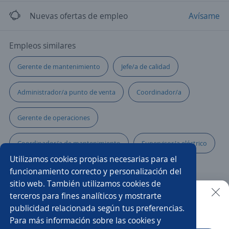
Nuevas ofertas de empleo
Avísame
Empleos similares
Gerente de mantenimiento
Jefe/a de calidad
Administrador/a punto de venta
Coordinador/a
Gerente de operaciones
Coordinador/a de mantenimiento
Supervisor/a eléctrico
Utilizamos cookies propias necesarias para el
Ingeniero residente
Ejecutivo/a comercial
funcionamiento correcto y personalización del
sitio web. También utilizamos cookies de
Regente de farmacia
Supervisor/a de producción
terceros para fines analíticos y mostrarte
publicidad relacionada según tus preferencias.
Buscar es más fácil en la app
Para más información sobre las cookies y
Gerente de infraestructura