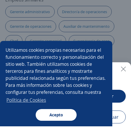
Gerente administrativo
Director/a de operaciones
Gerente de operaciones
Auxiliar de mantenimiento
Chef
Gerente comercial
Supervisor/a de aseo
Utilizamos cookies propias necesarias para el
Supervisor/a de seguridad y salud en el trabajo
funcionamiento correcto y personalización del
sitio web. También utilizamos cookies de
Coordinador/a de transporte
Administración
terceros para fines analíticos y mostrarte
publicidad relacionada según tus preferencias.
Buscar es más fácil en la app
Para más información sobre las cookies y
Ingeniero residente
Enfermero jefe
configurar tus preferencias, consulta nuestra
CT App
Abrir
Gerente de obras
Coordinadora de sistemas
Política de Cookies
Supervisor/a de producción
Acepto
Navegador
Continuar
Buscar
Aplicaciones
Avisos
Favoritos
Menú