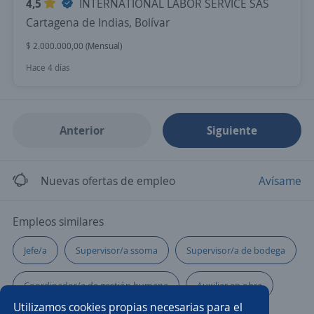
4,5
INTERNATIONAL LABOR SERVICE SAS
Cartagena de Indias, Bolívar
$ 2.000.000,00 (Mensual)
Hace 4 días
Anterior
Siguiente
Nuevas ofertas de empleo
Avísame
Empleos similares
Jefe/a
Supervisor/a ssoma
Supervisor/a de bodega
Coordinador/a de gestión humana
Auxiliar en obra
Utilizamos cookies propias necesarias para el