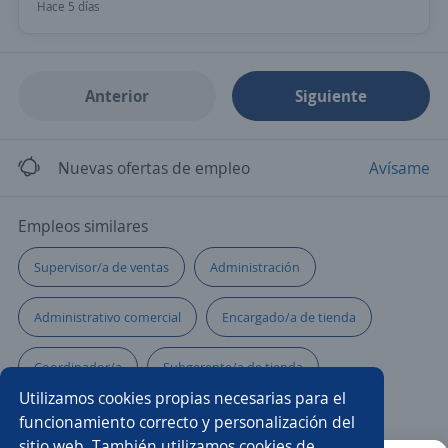
Hace 5 días
Anterior
Siguiente
Nuevas ofertas de empleo
Avísame
Empleos similares
Supervisor/a de ventas
Administración
Administrativo comercial
Encargado/a de tienda
Coordinador/a
Subgerente/a de tienda
Utilizamos cookies propias necesarias para el
Coordinador/a de ventas
Jefe/a
funcionamiento correcto y personalización del
sitio web. También utilizamos cookies de