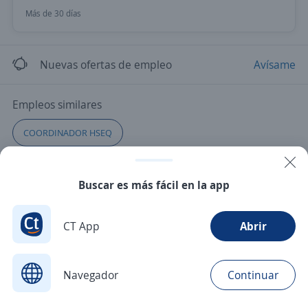
Más de 30 días
Nuevas ofertas de empleo
Avísame
Empleos similares
COORDINADOR HSEQ
Supervisor/a de seguridad y salud en el trabajo
Buscar es más fácil en la app
CT App
Abrir
Navegador
Continuar
Buscar
Aplicaciones
Avisos
Favoritos
Menú