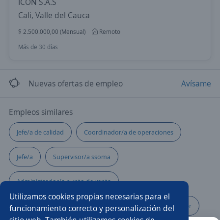
ICON S.A.S
Cali, Valle del Cauca
$ 2.500.000,00 (Mensual)
Remoto
Más de 30 días
Nuevas ofertas de empleo
Avísame
Empleos similares
Jefe/a de calidad
Coordinador/a de operaciones
Jefe/a
Supervisor/a ssoma
Administrador/a punto de venta
Utilizamos cookies propias necesarias para el
Administrador/a de restaurante
Community manager
funcionamiento correcto y personalización del
sitio web. También utilizamos cookies de