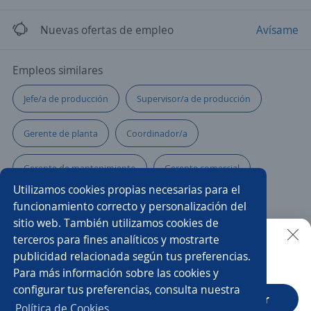
Nuevas ofertas de empleo
Avísame
Empleos similares
Jefe/a de producción
Supervisor/a de producción
Gerente de planta
Coordinador/a
Gerente de mantenimiento
Gerente comercial
Utilizamos cookies propias necesarias para el
Director/a de mercadeo
Gerente operativo
funcionamiento correcto y personalización del
sitio web. También utilizamos cookies de
Operario/a
Producción
Supervisor/a de bodega
terceros para fines analíticos y mostrarte
publicidad relacionada según tus preferencias.
Buscar es más fácil en la app
Para más información sobre las cookies y
Ejecutivo/a comercial
Supervisor/a
configurar tus preferencias, consulta nuestra
CT App
Abrir
Coordinador/a de almacén
Política de Cookies