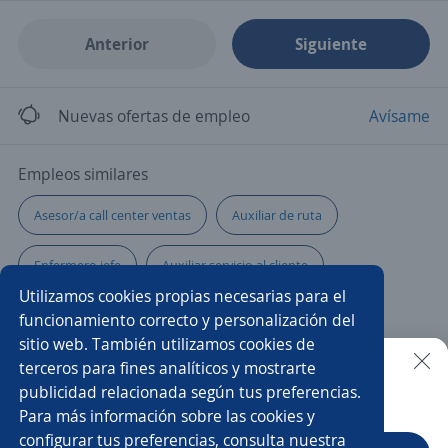
Anterior
Siguiente
Nuevas ofertas de empleo
Avísame
Empleos similares
Asesor/a call center ventas
Auxiliar de ruta
Enfermero jefe
Auxiliar servicio al cliente
Utilizamos cookies propias necesarias para el
Auxiliar operativo
Vendedora
Chófer
funcionamiento correcto y personalización del
sitio web. También utilizamos cookies de
Especialista en selección
Auxiliar
terceros para fines analíticos y mostrarte
publicidad relacionada según tus preferencias.
Buscar es más fácil en la app
Para más información sobre las cookies y
Operario/a de planta
Auxiliar logística
configurar tus preferencias, consulta nuestra