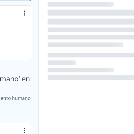
umano' en
alento humano'