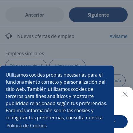
Anterior
Siguiente
Nuevas ofertas de empleo
Avísame
Empleos similares
Técnico seguridad
Administración
Utilizamos cookies propias necesarias para el
Auxiliar operativo
Asesor microcrédito
Mecánico/a
funcionamiento correcto y personalización del
sitio web. También utilizamos cookies de
Auxiliar de enfermería
Servicio al cliente
Bachiller
terceros para fines analíticos y mostrarte
publicidad relacionada según tus preferencias.
Buscar es más fácil en la app
Para más información sobre las cookies y
Técnico/a
Técnico automotriz
Tecnologo
configurar tus preferencias, consulta nuestra
CT App
Abrir
Asesor/a comercial de tecnología
Call center
Política de Cookies