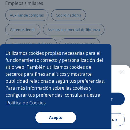
Empleos similares
Auxiliar de compras
Coordinador/a
Gerente tienda
Asesor/a comercial de libranza
Auxiliar servicio al cliente
Asistente/a dental
Utilizamos cookies propias necesarias para el
Asesor/a comercial de tecnología
Soporte técnico
funcionamiento correcto y personalización del
sitio web. También utilizamos cookies de
Asesor/a de servicio
Auxiliar contable
terceros para fines analíticos y mostrarte
publicidad relacionada según tus preferencias.
Buscar es más fácil en la app
Para más información sobre las cookies y
Vendedor/a punto de venta
Representante en ventas
configurar tus preferencias, consulta nuestra
CT App
Abrir
Técnico electrónica
Teleoperador/a
Política de Cookies
Representante de servicio al cliente
Acepto
Navegador
Continuar
Buscar
Aplicaciones
Avisos
Favoritos
Menú