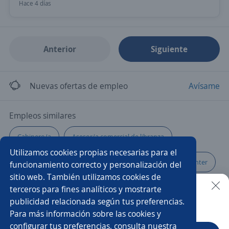
Hace 4 días
Anterior
Siguiente
Nuevas ofertas de empleo
Avísame
Empleos similares
Cabinero/a
Asesor/a comercial de libranza
Utilizamos cookies propias necesarias para el
Ayudante de servicios generales
Chófer
Call center
funcionamiento correcto y personalización del
sitio web. También utilizamos cookies de
Cocinero/a
Promotor/a de cambaceo
Analista
terceros para fines analíticos y mostrarte
publicidad relacionada según tus preferencias.
Buscar es más fácil en la app
Para más información sobre las cookies y
Mantenimiento
Atención al público
Vendedora
configurar tus preferencias, consulta nuestra