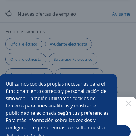
Nuevas ofertas de empleo
Avísame
Empleos similares
Oficial eléctrico
Ayudante electricista
Oficial electricista
Supervisor/a eléctrico
Técnico/a electricista
Mecánico automotriz
Utilizamos cookies propias necesarias para el
Técnico/a eléctrico/a
Electricista de mantenimiento
funcionamiento correcto y personalización del
sitio web. También utilizamos cookies de
Electricista automotriz
Eléctrico/a
terceros para fines analíticos y mostrarte
publicidad relacionada según tus preferencias.
Buscar es más fácil en la app
Para más información sobre las cookies y
Técnico/a de mantenimiento
Ingeniero electricista
configurar tus preferencias, consulta nuestra
CT App
Abrir
Auxiliar de mantenimiento
Electricista industrial
Política de Cookies