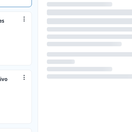
es
ivo