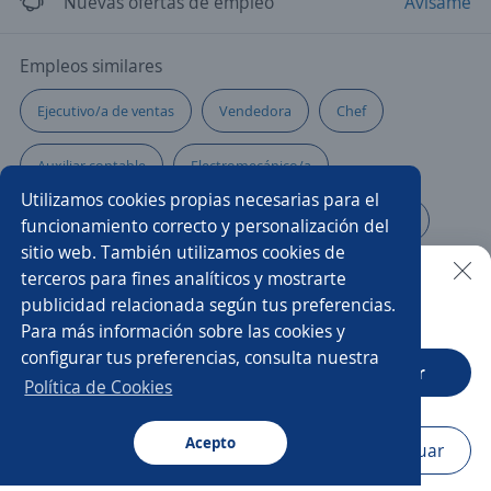
Nuevas ofertas de empleo
Avísame
Empleos similares
Ejecutivo/a de ventas
Vendedora
Chef
Auxiliar contable
Electromecánico/a
Utilizamos cookies propias necesarias para el
Representante en ventas
Promotor/a de cambaceo
funcionamiento correcto y personalización del
sitio web. También utilizamos cookies de
Asesor/a de ventas
Asesor/a call center ventas
terceros para fines analíticos y mostrarte
publicidad relacionada según tus preferencias.
Buscar es más fácil en la app
Para más información sobre las cookies y
Asesor/a
Asistente comercial
configurar tus preferencias, consulta nuestra
CT App
Abrir
Auxiliar servicio al cliente
Analista de calidad
Política de Cookies
Almacenista
Administrador/a punto de venta
Acepto
Navegador
Continuar
Buscar
Aplicaciones
Avisos
Favoritos
Menú