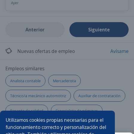
Ayer
Anterior
Siguiente
Nuevas ofertas de empleo
Avísame
Empleos similares
Analista contable
Mercaderista
Técnico/a mecánico automotriz
Auxiliar de contratación
Pasante de calidad
Especialista de nóminas
Utilizamos cookies propias necesarias para el
Vendedora
Auxiliar reclutamiento
funcionamiento correcto y personalización del