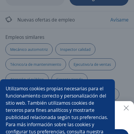
Nuevas ofertas de empleo
Avísame
Empleos similares
Mecánico automotriz
Inspector calidad
Técnico/a de mantenimiento
Ejecutivo/a de ventas
Atención al público
Gerente tienda
Utilizamos cookies propias necesarias para el
Jefe/a de logística
Asesor/a comercial punto de venta
funcionamiento correcto y personalización del
sitio web. También utilizamos cookies de
Asesor/a call center ventas
Tecnico/a en refrigeración
terceros para fines analíticos y mostrarte
publicidad relacionada según tus preferencias.
Buscar es más fácil en la app
Para más información sobre las cookies y
Especialista en inventarios
Auxiliar de enfermería
configurar tus preferencias, consulta nuestra