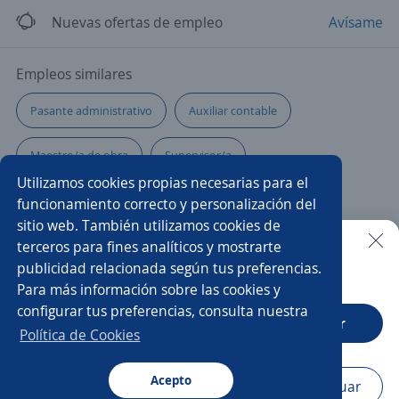
Nuevas ofertas de empleo
Avísame
Empleos similares
Pasante administrativo
Auxiliar contable
Maestro/a de obra
Supervisor/a
Utilizamos cookies propias necesarias para el
Analista de seguridad
Soldador/a armador
funcionamiento correcto y personalización del
sitio web. También utilizamos cookies de
Practicante de seguridad
Asesor/a comercial
terceros para fines analíticos y mostrarte
publicidad relacionada según tus preferencias.
Buscar es más fácil en la app
Para más información sobre las cookies y
Asesor/a comercial freelance
Cabinero/a
configurar tus preferencias, consulta nuestra
CT App
Abrir
Conductor/a
Oficial de construcción
Operario/a
Política de Cookies
Gerente de producción
Técnico/a mecánico
Acepto
Navegador
Continuar