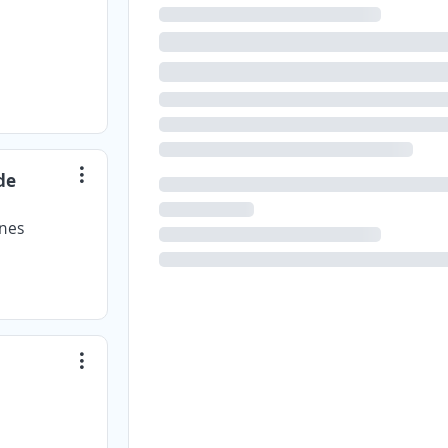
de
ones