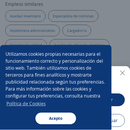
Empleos similares
Auxiliar inventario
Especialista de nóminas
Asistente/a administrativo
Cargador/a
Pasante de calidad
Auxiliar de almacén y logística
Utilizamos cookies propias necesarias para el
Auxiliar
Auxiliar mantenimiento industrial
funcionamiento correcto y personalización del
sitio web. También utilizamos cookies de
Ayudante de limpieza
Auxiliar en obra
terceros para fines analíticos y mostrarte
publicidad relacionada según tus preferencias.
Buscar es más fácil en la app
Para más información sobre las cookies y
Operario/a de producción
Auxiliar de cobranza
configurar tus preferencias, consulta nuestra
CT App
Abrir
Auxiliar de auditoría
Gestión Humana
Política de Cookies
Auxiliar de almacén hospitalario
Acepto
Navegador
Continuar
Buscar
Aplicaciones
Avisos
Favoritos