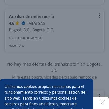
Auxiliar de enfermería
4,6
IMEVI SAS
Bogotá, D.C., Bogotá, D.C.
$ 1.800.000,00 (Mensual)
Hace 4 días
No hay más ofertas de 'transcriptor' en Bogotá,
D.C.
Mira estas oportunidades de trabajo remoto de
'transcriptor' en todo el país
Utilizamos cookies propias necesarias para el
funcionamiento correcto y personalización del
Spanish Audio Transcriber
sitio web. También utilizamos cookies de
terceros para fines analíticos y mostrarte
Align Turn