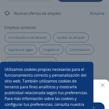
Nuevas ofertas de empleo
Avísame
Empleos similares
Coordinador/a de almacén
Auxiliar de almacén
Operario/a rigger
Cargador/a
Controlador/a
Coordinador/a de operaciones
Utilizamos cookies propias necesarias para el
Auxiliar de almacén y logística
funcionamiento correcto y personalización del
sitio web. También utilizamos cookies de
Ayudante de chófer reparto
Auxiliar
terceros para fines analíticos y mostrarte
publicidad relacionada según tus preferencias.
Buscar es más fácil en la app
Para más información sobre las cookies y
Chófer con licencia vigente
Conductores/as
configurar tus preferencias, consulta nuestra
CT App
Abrir