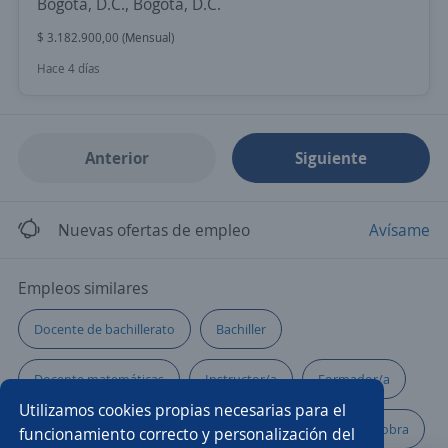
Bogotá, D.C., Bogotá, D.C.
$ 3.182.900,00 (Mensual)
Hace 4 días
Anterior
Siguiente
Nuevas ofertas de empleo
Avísame
Empleos similares
Docente de bachillerato
Bachiller
Docente matemáticas
Instructor/a
Formador/a
Utilizamos cookies propias necesarias para el
Profesor/a
Maestro/a de cocina
Maestro/a de obra
funcionamiento correcto y personalización del