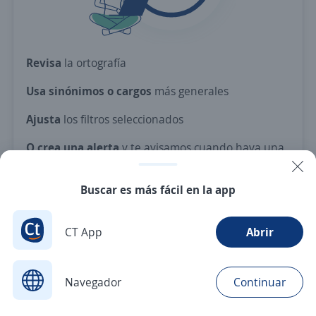
Revisa
la ortografía
Usa sinónimos o cargos
más generales
Ajusta
los filtros seleccionados
O crea una alerta
y te avisamos cuando haya una
vacante con tus criterios
Buscar es más fácil en la app
Nuevas ofertas de empleo
Avísame
CT App
Abrir
Navegador
Continuar
Buscar
Aplicaciones
Avisos
Favoritos
Menú