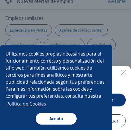
Nuevas ofertas de empleo
Avísame
Empleos similares
Especialista en ventas
Agente de contact center
Transferencista
Auxiliar de cartera
Vendedora
Utilizamos cookies propias necesarias para el
Mercaderista
Representante comercial
funcionamiento correcto y personalización del
sitio web. También utilizamos cookies de
Asesor/a call center ventas
Impulsador/a
terceros para fines analíticos y mostrarte
publicidad relacionada según tus preferencias.
Buscar es más fácil en la app
Para más información sobre las cookies y
Asistente comercial
Comercial productos financieros
configurar tus preferencias, consulta nuestra
CT App
Abrir
Asesor/a comercial freelance
Ejecutivo/a de cuenta
Política de Cookies
Auxiliar de tienda
Gerente comercial
Acepto
Navegador
Continuar
Buscar
Aplicaciones
Avisos
Favoritos
Menú