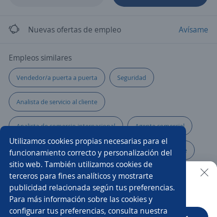
Nuevas ofertas de empleo
Avísame
Empleos similares
Vendedor/a puerta a puerta
Seguridad
Analista de servicio al cliente
Analista de comercio internacional
Agente comercial
Utilizamos cookies propias necesarias para el
Administrador/a de tienda
Asesor/a servicio al cliente
funcionamiento correcto y personalización del
sitio web. También utilizamos cookies de
Teleoperador/a
Vendedor mostrador
Agente
terceros para fines analíticos y mostrarte
publicidad relacionada según tus preferencias.
Buscar es más fácil en la app
Para más información sobre las cookies y
Auxiliar punto de venta
Mercaderista
configurar tus preferencias, consulta nuestra