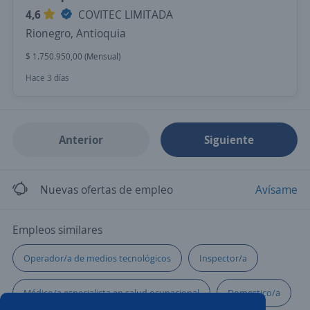
4,6
COVITEC LIMITADA
Rionegro, Antioquia
$ 1.750.950,00 (Mensual)
Hace 3 días
Anterior
Siguiente
Nuevas ofertas de empleo
Avísame
Empleos similares
Operador/a de medios tecnológicos
Inspector/a
Médico/a especialista en salud ocupacional
Domestico/a