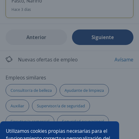
Pasto, Nariño
Hace 3 días
Anterior
Siguiente
Nuevas ofertas de empleo
Avísame
Empleos similares
Consultor/a de belleza
Ayudante de limpieza
Auxiliar
Supervisor/a de seguridad
Ejecutivo/a comercial
Seguridad ocupacional
Utilizamos cookies propias necesarias para el
Ayudante de servicios generales
Jefe/a de guardia
funcionamiento correcto y personalización del