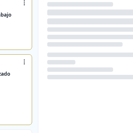
abajo
zado