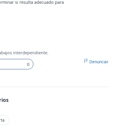
erminar si resulta adecuado para
abajos interdependiente.
Denunciar
0
rios
rta