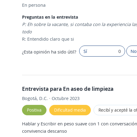
En persona
Preguntas en la entrevista
P: Eh sobre la vacante, si contaba con la experiencia l
todo
R: Entendido claro que si
Sí
0
No
¿Esta opinión ha sido útil?
Entrevista para En aseo de limpieza
Bogotá, D.C. · Octubre 2023
Positiva
Dificultad media
Recibí y acepté la o
Hablar y Escribir en peso suave con 1 con conversación
convivencia descanso