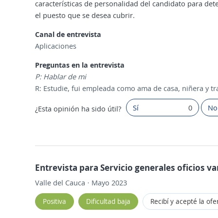
características de personalidad del candidato para det
el puesto que se desea cubrir.
Canal de entrevista
Aplicaciones
Preguntas en la entrevista
P: Hablar de mi
R: Estudie, fui empleada como ama de casa, niñera y tr
Sí
0
No
¿Esta opinión ha sido útil?
Entrevista para Servicio generales oficios va
Valle del Cauca · Mayo 2023
Positiva
Dificultad baja
Recibí y acepté la ofe