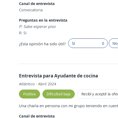
Canal de entrevista
Convocatoria
Preguntas en la entrevista
P: Sabe esperar piso
R: Si
Sí
0
No
¿Esta opinión ha sido útil?
Entrevista para Ayudante de cocina
Atlántico · Abril 2024
Positiva
Dificultad baja
Recibí y acepté la ofe
Una charla en persona con mi grupo teniendo en cuent
Canal de entrevista