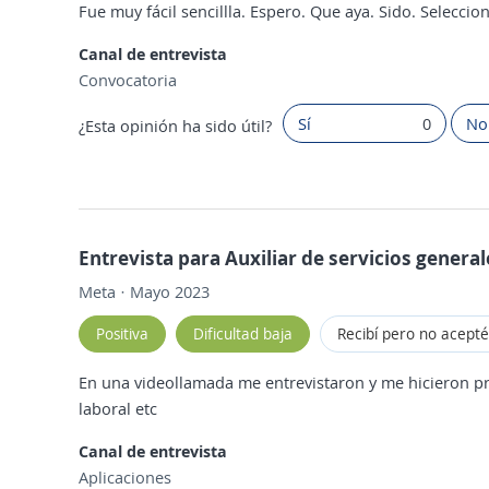
Fue muy fácil sencillla. Espero. Que aya. Sido. Seleccio
Canal de entrevista
Convocatoria
Sí
0
No
¿Esta opinión ha sido útil?
Entrevista para Auxiliar de servicios general
Meta · Mayo 2023
Positiva
Dificultad baja
Recibí pero no acepté
En una videollamada me entrevistaron y me hicieron pr
laboral etc
Canal de entrevista
Aplicaciones