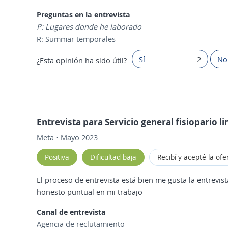
Preguntas en la entrevista
P: Lugares donde he laborado
R: Summar temporales
Sí
2
No
¿Esta opinión ha sido útil?
Entrevista para Servicio general fisiopario 
Meta · Mayo 2023
Positiva
Dificultad baja
Recibí y acepté la ofe
El proceso de entrevista está bien me gusta la entrevi
honesto puntual en mi trabajo
Canal de entrevista
Agencia de reclutamiento