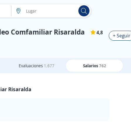
leo Comfamiliar Risaralda
4,8
+ Seguir
Evaluaciones
1.677
Salarios
762
iar Risaralda