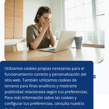
Por qué no encuentro trabajo:
Utilizamos cookies propias necesarias para el
funcionamiento correcto y personalización del
identifica y supera los obstáculos
sitio web. También utilizamos cookies de
terceros para fines analíticos y mostrarte
publicidad relacionada según tus preferencias.
Para más información sobre las cookies y
Copyright 2014 - 2026 DGNET LTD.
configurar tus preferencias, consulta nuestra
Aviso legal
/
Privacidad