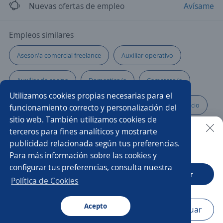
Nuevas ofertas de empleo
Avísame
Empleos similares
Asesor/a comercial freelance
Auxiliar operativo
Auxiliar de cocina
Domestico/a
Camarero/a
Utilizamos cookies propias necesarias para el
Representante de servicio al cliente
Asesores de servicio
funcionamiento correcto y personalización del
sitio web. También utilizamos cookies de
Mercaderista
Auxiliar de farmacia
terceros para fines analíticos y mostrarte
publicidad relacionada según tus preferencias.
Buscar es más fácil en la app
Para más información sobre las cookies y
Analista de servicio al cliente
Atención a clientes
configurar tus preferencias, consulta nuestra
CT App
Abrir
Asesor/a telefónico
Ejecutivo/a de ventas
Cajero/a
Política de Cookies
Auxiliar
Acepto
Navegador
Continuar