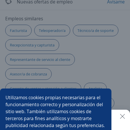
Nuevas ofertas de empleo
Avísame
Empleos similares
Facturista
Teleoperador/a
Técnico/a de soporte
Recepcionista y capturista
Representante de servicio al cliente
Asesor/a de cobranza
Gerente de ventas y atención a clientes
Analista
Utilizamos cookies propias necesarias para el
Administrativo financiero
Asesor/a servicio al cliente
funcionamiento correcto y personalización del
sitio web. También utilizamos cookies de
Asesor/a telefónico
Telecomunicaciones
terceros para fines analíticos y mostrarte
publicidad relacionada según tus preferencias.
Buscar es más fácil en la app