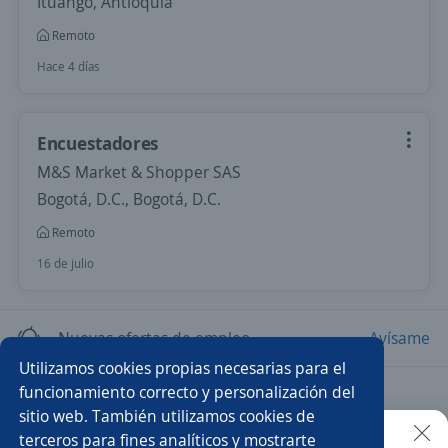
Ituango, Antioquia
Remoto
Hace 4 días
Encuestadores
M&S Market & Shopper SAS
Bogotá, D.C., Bogotá, D.C.
Remoto
16 de julio
Nuevas ofertas de empleo
Avísame
Utilizamos cookies propias necesarias para el
funcionamiento correcto y personalización del
Empleos similares
sitio web. También utilizamos cookies de
Químico farmacéutico
Inspector calidad
Auxiliar
terceros para fines analíticos y mostrarte