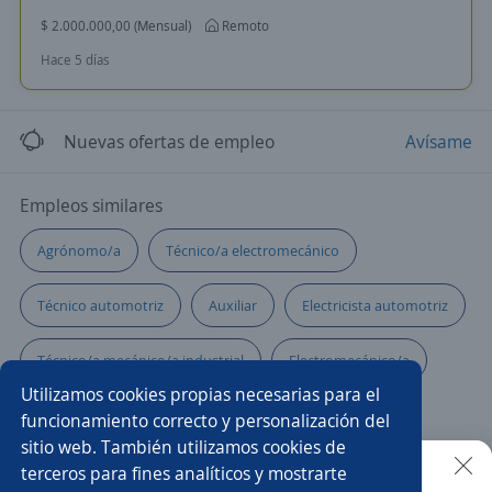
$ 2.000.000,00 (Mensual)
Remoto
Hace 5 días
Nuevas ofertas de empleo
Avísame
Empleos similares
Agrónomo/a
Técnico/a electromecánico
Técnico automotriz
Auxiliar
Electricista automotriz
Técnico/a mecánico/a industrial
Electromecánico/a
Utilizamos cookies propias necesarias para el
Técnico/a soldador
Técnico/a mecánico
funcionamiento correcto y personalización del
sitio web. También utilizamos cookies de
Electricista de mantenimiento
Soldador/a
terceros para fines analíticos y mostrarte