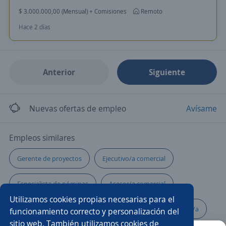
$ 3.000.000,00 (Mensual) + Comisiones
Remoto
Hace 2 días
Anterior
Siguiente
Nuevas ofertas de empleo
Avísame
Empleos similares
Gerente de proyectos
Ejecutivo/a comercial
Especialista de nóminas
Asesor/a comercial
Utilizamos cookies propias necesarias para el
Analista de marketing
Especialista
Impulsador/a
funcionamiento correcto y personalización del
sitio web. También utilizamos cookies de