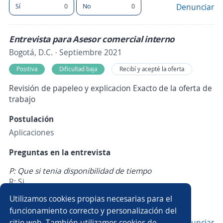
Sí
0
No
0
Denunciar
Entrevista para Asesor comercial interno
Bogotá, D.C. · Septiembre 2021
Positiva
Dificultad baja
Recibí y acepté la oferta
Revisión de papeleo y explicacion Exacto de la oferta de
trabajo
Postulación
Aplicaciones
Preguntas en la entrevista
P: Que si tenia disponibilidad de tiempo
R: Si
Utilizamos cookies propias necesarias para el
¿Te ha sido de ayuda esta evaluación?
funcionamiento correcto y personalización del
sitio web. También utilizamos cookies de
Sí
1
No
0
Denunciar