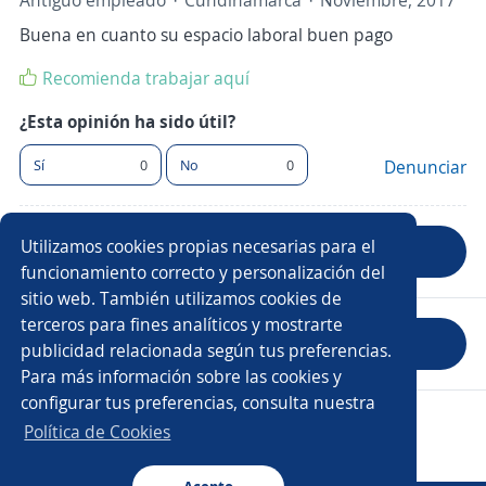
Antiguo empleado
Cundinamarca
Noviembre, 2017
Buena en cuanto su espacio laboral buen pago
Recomienda trabajar aquí
¿Esta opinión ha sido útil?
Sí
0
No
0
Denunciar
Utilizamos cookies propias necesarias para el
Anterior
Siguiente
funcionamiento correcto y personalización del
sitio web. También utilizamos cookies de
terceros para fines analíticos y mostrarte
Evaluar empresa
publicidad relacionada según tus preferencias.
Para más información sobre las cookies y
configurar tus preferencias, consulta nuestra
Copyright 2014 - 2026 DGNET LTD.
Política de Cookies
Aviso legal
/
privacidad