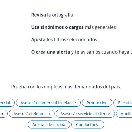
Revisa
la ortografía
Usa sinónimos o cargos
más generales
Ajusta
los filtros seleccionados
O crea una alerta
y te avisamos cuando haya u
Prueba con los empleos más demandados del país.
rcial
Asesor/a comercial freelance
Producción
Ejecuti
én
Asesor/a telefónico
Asesor/a servicio al cliente
Auxili
Auxiliar de cocina
Conductor/a