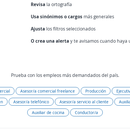
Revisa
la ortografía
Usa sinónimos o cargos
más generales
Ajusta
los filtros seleccionados
O crea una alerta
y te avisamos cuando haya u
Prueba con los empleos más demandados del país.
rcial
Asesor/a comercial freelance
Producción
Ejecuti
én
Asesor/a telefónico
Asesor/a servicio al cliente
Auxili
Auxiliar de cocina
Conductor/a