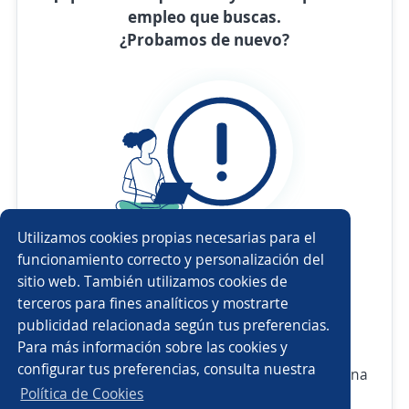
empleo que buscas.
¿Probamos de nuevo?
Utilizamos cookies propias necesarias para el
funcionamiento correcto y personalización del
Revisa
la ortografía
sitio web. También utilizamos cookies de
Usa sinónimos o cargos
más generales
terceros para fines analíticos y mostrarte
publicidad relacionada según tus preferencias.
Ajusta
los filtros seleccionados
Para más información sobre las cookies y
configurar tus preferencias, consulta nuestra
O crea una alerta
y te avisamos cuando haya una
Política de Cookies
vacante con tus criterios