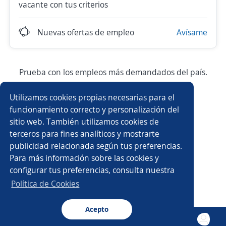
vacante con tus criterios
Nuevas ofertas de empleo
Avísame
Prueba con los empleos más demandados del país.
Utilizamos cookies propias necesarias para el
Asesor/a comercial
Asesor/a comercial freelance
funcionamiento correcto y personalización del
sitio web. También utilizamos cookies de
Producción
Ejecutivo/a comercial
terceros para fines analíticos y mostrarte
publicidad relacionada según tus preferencias.
Auxiliar de almacén
Asesor/a telefónico
Para más información sobre las cookies y
configurar tus preferencias, consulta nuestra
Auxiliar administrativo/a
Auxiliar de cocina
Política de Cookies
Asesor/a servicio al cliente
Conductor/a
Acepto